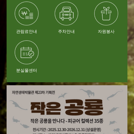
관람료안내
주차안내
자원봉사
분실물센터