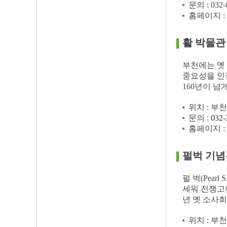
문의 : 032-
홈페이지 :
활 박물관
부천에는 옛
중요성을 인
160년이 넘
위치 : 부
문의 :
032-
홈페이지 :
펄벅 기념
펄 벅(Pea
세워 전쟁고아
년 옛 소사
위치 : 부