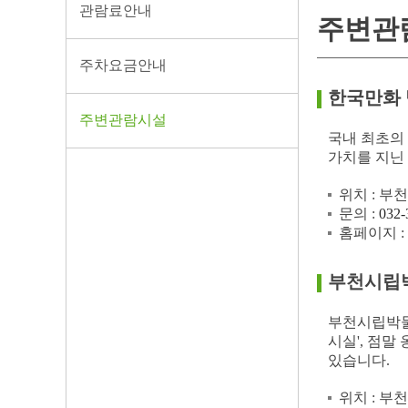
관람료안내
주변관
주차요금안내
한국만화
주변관람시설
국내 최초의
가치를 지닌
위치 : 부천
문의 :
032-
홈페이지 :
부천시립
부천시립박물
시실', 점말
있습니다.
위치 : 부